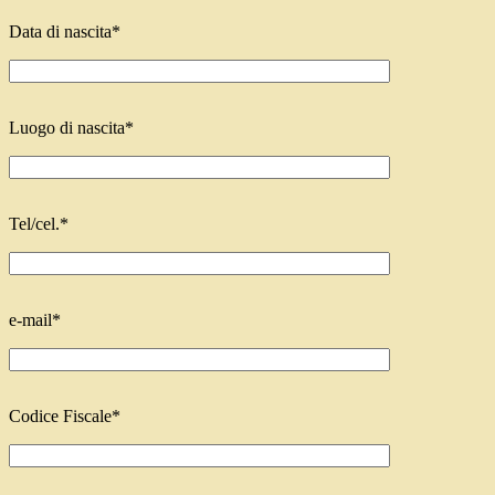
Data di nascita*
Luogo di nascita*
Tel/cel.*
e-mail*
Codice Fiscale*