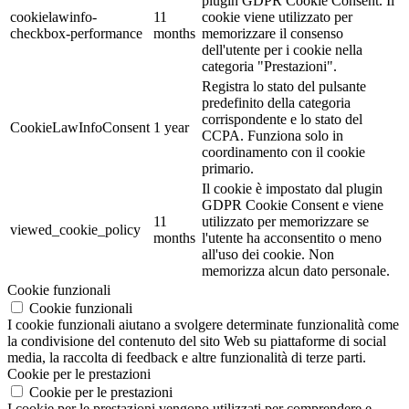
plugin GDPR Cookie Consent. Il
cookielawinfo-
11
cookie viene utilizzato per
checkbox-performance
months
memorizzare il consenso
dell'utente per i cookie nella
categoria "Prestazioni".
Registra lo stato del pulsante
predefinito della categoria
corrispondente e lo stato del
CookieLawInfoConsent
1 year
CCPA. Funziona solo in
coordinamento con il cookie
primario.
Il cookie è impostato dal plugin
GDPR Cookie Consent e viene
11
utilizzato per memorizzare se
viewed_cookie_policy
months
l'utente ha acconsentito o meno
all'uso dei cookie. Non
memorizza alcun dato personale.
Cookie funzionali
Cookie funzionali
I cookie funzionali aiutano a svolgere determinate funzionalità come
la condivisione del contenuto del sito Web su piattaforme di social
media, la raccolta di feedback e altre funzionalità di terze parti.
Cookie per le prestazioni
Cookie per le prestazioni
I cookie per le prestazioni vengono utilizzati per comprendere e