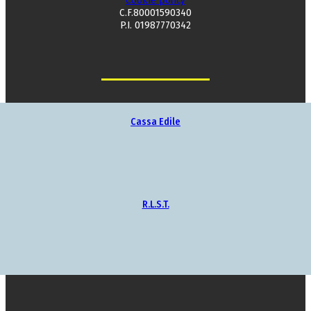
Cookie policy
C.F.80001590340
P.I. 01987770342
Cassa Edile
R.L.S.T.